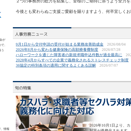
２つの事務所の総力を結集し、皆様のご期待に添うよう全力を
今後とも変わらぬご支援ご愛顧を賜りますよう、何卒宜しくお
会が
9月1日から交付申請の受付が始まる業務改善助成金
2026/08/04
ので、
2026年8月から変わる健康保険の高額療養費制度
2026/07/28
扱う
ハローワークを通じた障害者の新規求職申込件数が過去最高に
20
2028年4月からすべての企業で義務化されるストレスチェック制度
36協定の特別条項の適用に関するよくある誤解
2026/07/07
2026年10月1日より
らが、情報
対策が義務化されます