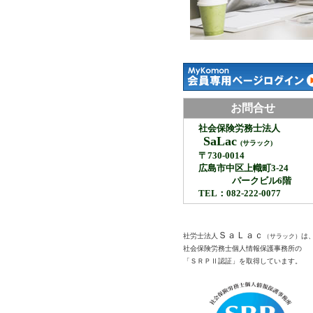
お問合せ
社会保険労務士法人
SaLac
(サラック)
〒730-0014
広島市中区上幟町3-24
パークビル6階
TEL：082-222-0077
ＳａＬａｃ
社労士法人
は
（サラック）
社会保険労務士個人情報保護事務所の
「ＳＲＰⅡ認証」を取得しています。