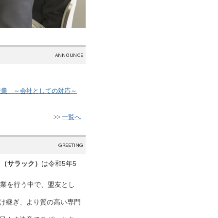
・兼業 ～会社としての対応～
>>
一覧へ
ｃ（サラック）
は令和5年5
士業を行う中で、盟友とし
け継ぎ、より質の高い専門