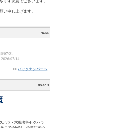
尽くす決意でございます。
願い申し上げます。
26/07/21
2026/07/14
>>
バックナンバーへ
、カスハラ・求職者等セクハラ
。そこで今回は、企業に求め