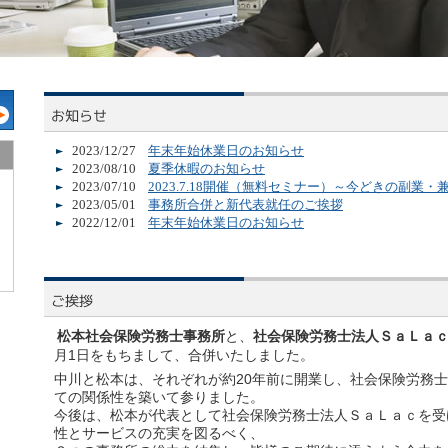
2023/12/27
年末年始休業日のお知らせ
2023/08/10
夏季休暇のお知らせ
2023/07/10
2023.7.18開催（無料セミナー）～今どきの副業
2023/05/01
事務所合併と新代表就任のご挨拶
2022/12/01
年末年始休業日のお知らせ
松本社会保険労務士事務所
と、
社会保険労務士法人ＳａＬａ
、
月1日をもちまして、合併いたしました。
中川と松本は、それぞれが約20年前に開業し、社会保険労務
ての関係性を築いて参りました。
今後は、松本が代表として社会保険労務士法人ＳａＬａｃを受
性とサービスの充実を図るべく、