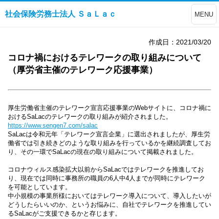
社会保険労務士法人 ＳａＬａｃ
MENU
作成日：2021/03/20
コロナ禍におけるテレワークの取り組みについて
（厚労省主催のテレワーク応援事業）
厚生労働省主催のテレワーク宣言応援事業のWebサイトに、コロナ禍に
おけるSaLacのテレワークの取り組みが紹介されました。
https://www.sengen7.com/salac
SaLacは令和元年
「
テレワーク宣言企業
」
に
選出されましたが、
厚生労
働省では引き続きどのような取り組みを行っているかを継続調査してお
り、その一環でSaLacの現在の取り組みについて掲載されました。
コロナウィルス感染拡大以前からSaLacではテレワークを推進してお
り、現在では同時に事務所の職員の6人中4人までが同時にテレワーク
を可能としています。
中小規模の事業所様においてはテレワーク導入について、導入したいが
どうしたらいいのか、というお悩みに、自社でテレワークを推進してい
るSaLacがご支援できるかと存じます。