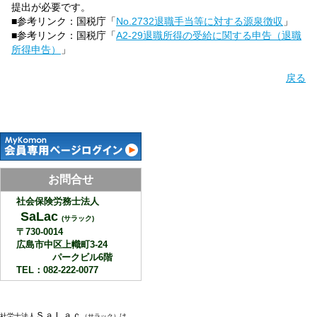
提出が必要です。
■参考リンク：国税庁「
No.2732退職手当等に対する源泉徴収
」
■参考リンク：国税庁「
A2-29退職所得の受給に関する申告（退職
所得申告）
」
戻る
お問合せ
社会保険労務士法人
SaLac
(サラック)
〒730-0014
広島市中区上幟町3-24
パークビル6階
TEL：082-222-0077
ＳａＬａｃ
社労士法人
は、
（サラック）