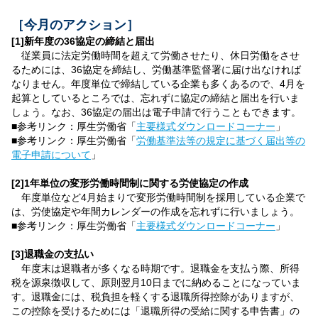
［今月のアクション］
[1]新年度の36協定の締結と届出
従業員に法定労働時間を超えて労働させたり、休日労働をさせ
るためには、36協定を締結し、労働基準監督署に届け出なければ
なりません。年度単位で締結している企業も多くあるので、4月を
起算としているところでは、忘れずに協定の締結と届出を行いま
しょう。なお、36協定の届出は電子申請で行うこともできます。
■参考リンク：厚生労働省「
主要様式ダウンロードコーナー
」
■参考リンク：厚生労働省「
労働基準法等の規定に基づく届出等の
電子申請について
」
[2]1年単位の変形労働時間制に関する労使協定の作成
年度単位など4月始まりで変形労働時間制を採用している企業で
は、労使協定や年間カレンダーの作成を忘れずに行いましょう。
■参考リンク：厚生労働省「
主要様式ダウンロードコーナー
」
[3]退職金の支払い
年度末は退職者が多くなる時期です。退職金を支払う際、所得
税を源泉徴収して、原則翌月10日までに納めることになっていま
す。退職金には、税負担を軽くする退職所得控除がありますが、
この控除を受けるためには「退職所得の受給に関する申告書」の