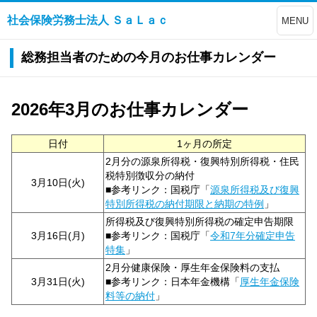
社会保険労務士法人 ＳａＬａｃ
MENU
総務担当者のための今月のお仕事カレンダー
2026年3月のお仕事カレンダー
日付
1ヶ月の所定
2月分の源泉所得税・復興特別所得税・住民
税特別徴収分の納付
3月10日(火)
■参考リンク：国税庁「
源泉所得税及び復興
特別所得税の納付期限と納期の特例
」
所得税及び復興特別所得税の確定申告期限
3月16日(月)
■参考リンク：国税庁「
令和7年分確定申告
特集
」
2月分健康保険・厚生年金保険料の支払
3月31日(火)
■参考リンク：日本年金機構「
厚生年金保険
料等の納付
」