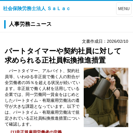
社会保険労務士法人 ＳａＬａｃ
MENU
人事労務ニュース
文書作成日：2026/02/10
パートタイマーや契約社員に対して
求められる正社員転換推進措置
パートタイマー、アルバイト、契約社
員等、いわゆる非正規で働く人の割合が
全労働者の35％を超える状況が続いてい
ます。非正規で働く人材を活用している
企業では、同一労働同一賃金をはじめと
したパートタイム・有期雇用労働法の遵
守が大きな課題となっています。以下で
は、パートタイム・有期雇用労働法で規
定されている正社員転換推進措置につい
て確認します。
[1]非正規雇用労働者の定義