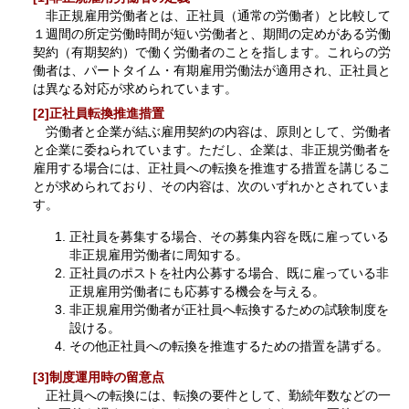
非正規雇用労働者とは、正社員（通常の労働者）と比較して
１週間の所定労働時間が短い労働者と、期間の定めがある労働
契約（有期契約）で働く労働者のことを指します。これらの労
働者は、パートタイム・有期雇用労働法が適用され、正社員と
は異なる対応が求められています。
[2]正社員転換推進措置
労働者と企業が結ぶ雇用契約の内容は、原則として、労働者
と企業に委ねられています。ただし、企業は、非正規労働者を
雇用する場合には、正社員への転換を推進する措置を講じるこ
とが求められており、その内容は、次のいずれかとされていま
す。
正社員を募集する場合、その募集内容を既に雇っている
非正規雇用労働者に周知する。
正社員のポストを社内公募する場合、既に雇っている非
正規雇用労働者にも応募する機会を与える。
非正規雇用労働者が正社員へ転換するための試験制度を
設ける。
その他正社員への転換を推進するための措置を講ずる。
[3]制度運用時の留意点
正社員への転換には、転換の要件として、勤続年数などの一