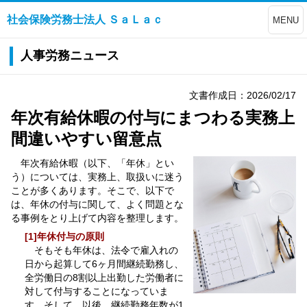
社会保険労務士法人 ＳａＬａｃ
MENU
人事労務ニュース
文書作成日：2026/02/17
年次有給休暇の付与にまつわる実務上
間違いやすい留意点
年次有給休暇（以下、「年休」とい
う）については、実務上、取扱いに迷う
ことが多くあります。そこで、以下で
は、年休の付与に関して、よく問題とな
る事例をとり上げて内容を整理します。
[1]年休付与の原則
そもそも年休は、法令で雇入れの
日から起算して6ヶ月間継続勤務し、
全労働日の8割以上出勤した労働者に
対して付与することになっていま
す。そして、以後、継続勤務年数が1