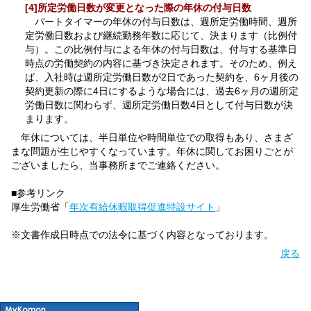
[4]所定労働日数が変更となった際の年休の付与日数
パートタイマーの年休の付与日数は、週所定労働時間、週所
定労働日数および継続勤務年数に応じて、決まります（比例付
与）。この比例付与による年休の付与日数は、付与する基準日
時点の労働契約の内容に基づき決定されます。そのため、例え
ば、入社時は週所定労働日数が2日であった契約を、6ヶ月後の
契約更新の際に4日にするような場合には、過去6ヶ月の週所定
労働日数に関わらず、週所定労働日数4日として付与日数が決
まります。
年休については、半日単位や時間単位での取得もあり、さまざ
まな問題が生じやすくなっています。年休に関してお困りごとが
ございましたら、当事務所までご連絡ください。
■参考リンク
厚生労働省「
年次有給休暇取得促進特設サイト
」
※文書作成日時点での法令に基づく内容となっております。
戻る