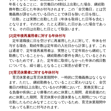
年長くなるごとに、全労働日の8割以上出勤した場合、継続勤
務年数に応じた年休が付与されます。この「全労働日」とは労
働義務が課せられている日のことで休日を除いた日を指し、
「出勤」とは実際に出勤した日（年休を取得した日等を含む）
となります。そのため、たとえ遅刻した日があった場合であっ
ても、その日は出勤した日として取扱います。
[2]定年後再雇用者に対する年休付与
定年退職後に日を空けずに再雇用した人に対して、年休を付
与する場合、勤続年数は定年前の入社日から計算します。これ
は通達で、定年後再雇用者は、実態として定年前から継続して
勤務していることから、継続勤務の要件を満たしているとされ
ているためです。また、定年前に取得しなかった年休の残日数
についても、繰り越しとなることに留意が必要です。
[3]育児休業者に対する年休付与
育児休業者は育児休業期間中、一時的に労働義務はなくなり
ます。ただし、継続勤務をしていることに変わりはなく、全労
働日の8割以上出勤しているかの判断において、業務災害によ
る負傷や疾病により療養のために休業した期間、産前産後のた
めに休業した期間、育児休業や介護休業をした期間については
出勤したものとみなすことになっているため、育児休業期間中
であっても新たに付与されます。