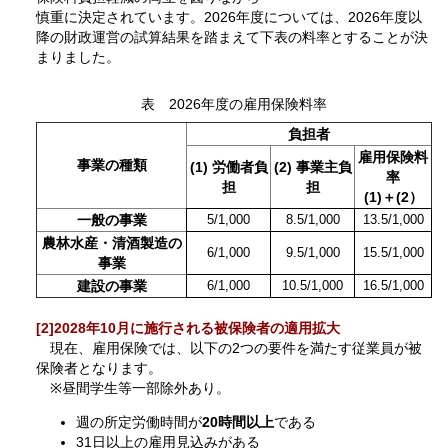
慎重に決定されています。2026年度については、2026年度以
降の財政運営の試算結果を踏まえて下表の料率とすることが決
まりました。
表 2026年度の雇用保険料率
負担者
雇用保険料
事業の種類
(1) 労働者負
(2) 事業主負
率
担
担
(1)＋(2）
一般の事業
5/1,000
8.5/1,000
13.5/1,000
農林水産・清酒製造の
6/1,000
9.5/1,000
15.5/1,000
事業
建設の事業
6/1,000
10.5/1,000
16.5/1,000
[2]2028年10月に施行される被保険者の適用拡大
現在、雇用保険では、以下の2つの要件を満たす従業員が被
保険者となります。
※昼間学生等一部除外あり。
週の所定労働時間が
20時間以上
である
31日以上の雇用見込みがある