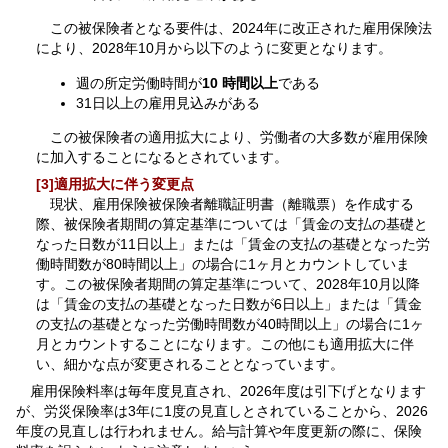
この被保険者となる要件は、2024年に改正された雇用保険法
により、2028年10月から以下のように変更となります。
週の所定労働時間が
10 時間以上
である
31日以上の雇用見込みがある
この被保険者の適用拡大により、労働者の大多数が雇用保険
に加入することになるとされています。
[3]適用拡大に伴う変更点
現状、雇用保険被保険者離職証明書（離職票）を作成する
際、被保険者期間の算定基準については「賃金の支払の基礎と
なった日数が11日以上」または「賃金の支払の基礎となった労
働時間数が80時間以上」の場合に1ヶ月とカウントしていま
す。この被保険者期間の算定基準について、2028年10月以降
は「賃金の支払の基礎となった日数が6日以上」または「賃金
の支払の基礎となった労働時間数が40時間以上」の場合に1ヶ
月とカウントすることになります。この他にも適用拡大に伴
い、細かな点が変更されることとなっています。
雇用保険料率は毎年度見直され、2026年度は引下げとなります
が、労災保険率は3年に1度の見直しとされていることから、2026
年度の見直しは行われません。給与計算や年度更新の際に、保険