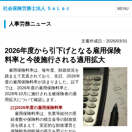
社会保険労務士法人 ＳａＬａｃ
MENU
人事労務ニュース
文書作成日：2026/03/31
2026年度から引下げとなる雇用保険
料率と今後施行される適用拡大
雇用保険料率は、毎年度、財政状況を
踏まえて見直されており、先日、2026年
度の雇用保険料率が決まりました。以下
では、2026年度の雇用保険料率と、
2028年10月に施行される被保険者の適
用拡大について確認します。
[1]2026年度の雇用保険料率
雇用保険料率は、失業等給付の受
給者数や保険料の積立金等の財政状
況を踏まえて、安定的な財政運営と
保険料負担軽減の両立を図りながら