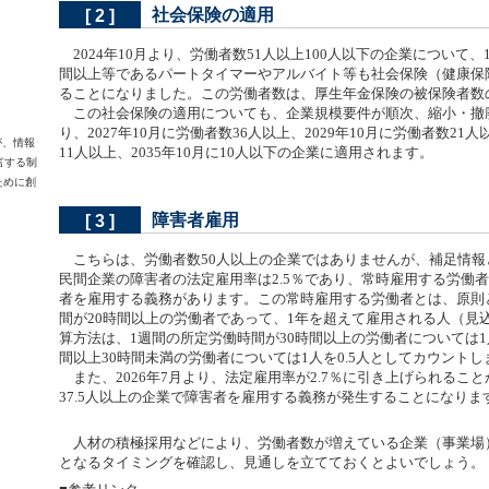
社会保険の適用
[ 2 ]
2024年10月より、労働者数51人以上100人以下の企業について、
間以上等であるパートタイマーやアルバイト等も社会保険（健康保
ることになりました。この労働者数は、厚生年金保険の被保険者数
この社会保険の適用についても、企業規模要件が順次、縮小・撤
り、2027年10月に労働者数36人以上、2029年10月に労働者数21人
らが、情報
11人以上、2035年10月に10人以下の企業に適用されます。
言する制
ために創
障害者雇用
[ 3 ]
こちらは、労働者数50人以上の企業ではありませんが、補足情報
民間企業の障害者の法定雇用率は2.5％であり、常時雇用する労働者数
者を雇用する義務があります。この常時雇用する労働者とは、原則
間が20時間以上の労働者であって、1年を超えて雇用される人（見
算方法は、1週間の所定労働時間が30時間以上の労働者については1
間以上30時間未満の労働者については1人を0.5人としてカウントし
また、2026年7月より、法定雇用率が2.7％に引き上げられるこ
37.5人以上の企業で障害者を雇用する義務が発生することになりま
人材の積極採用などにより、労働者数が増えている企業（事業場
となるタイミングを確認し、見通しを立てておくとよいでしょう。