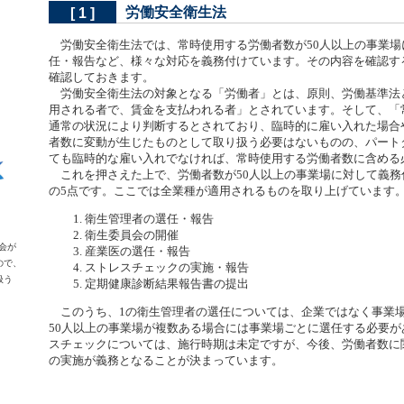
労働安全衛生法
[ 1 ]
、
労働安全衛生法では、常時使用する労働者数が50人以上の事業場
任・報告など、様々な対応を義務付けています。その内容を確認す
確認しておきます。
労働安全衛生法の対象となる「労働者」とは、原則、労働基準法
用される者で、賃金を支払われる者」とされています。そして、「
通常の状況により判断するとされており、臨時的に雇い入れた場合
者数に変動が生じたものとして取り扱う必要はないものの、パート
ても臨時的な雇い入れでなければ、常時使用する労働者数に含める
これを押さえた上で、労働者数が50人以上の事業場に対して義務
の5点です。ここでは全業種が適用されるものを取り上げています
衛生管理者の選任・報告
衛生委員会の開催
会が
産業医の選任・報告
ので、
ストレスチェックの実施・報告
扱う
定期健康診断結果報告書の提出
このうち、1の衛生管理者の選任については、企業ではなく事業
50人以上の事業場が複数ある場合には事業場ごとに選任する必要が
スチェックについては、施行時期は未定ですが、今後、労働者数に
の実施が義務となることが決まっています。